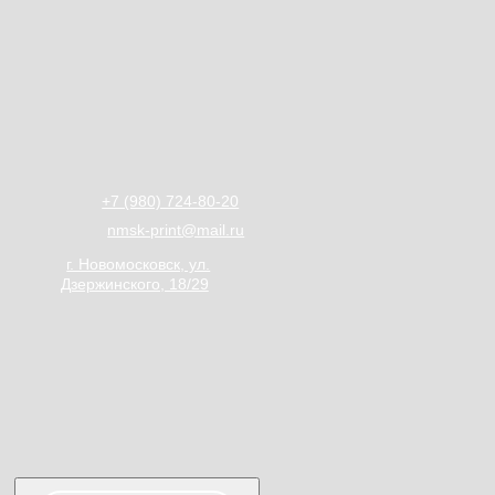
+7 (980) 724-80-20
nmsk-print@mail.ru
г. Новомосковск, ул.
Дзержинского, 18/29