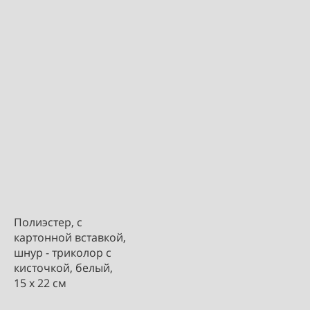
Полиэстер, с
картонной вставкой,
шнур - триколор с
кисточкой, белый,
15 х 22 см