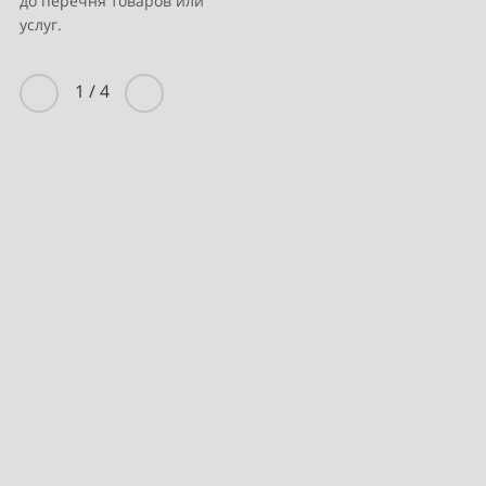
до перечня товаров или
услуг.
1
/
4