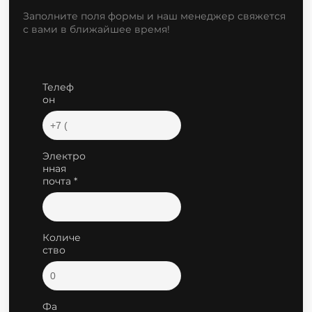
Заполните поля формы и наш менеджер свяжется
с вами в ближайшее время!
Телеф
он
Электро
нная
почта *
Количе
ство
Фа