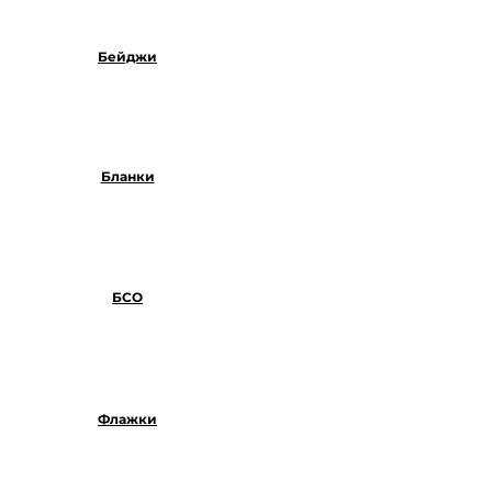
Бейджи
Бланки
БСО
Флажки