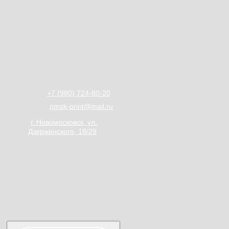
+7 (980) 724-80-20
nmsk-print@mail.ru
г. Новомосковск, ул.
Дзержинского, 18/29