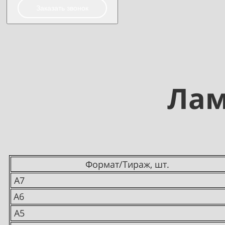
Заказать звонок
Лам
Формат/Тираж, шт.
А7
А6
А5