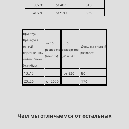
30х30
от 4025
310
40х30
от 5200
395
Принтбук
Премиум в
от 10
от 8
мягкой
Дополнительный
разворотв
разворотов
персональной
разворот
(макс.25)
(макс. 40)
фотообложке
(минибук)
13х13
от 820
80
20х20
от 2030
170
Чем мы отличаемся от остальных