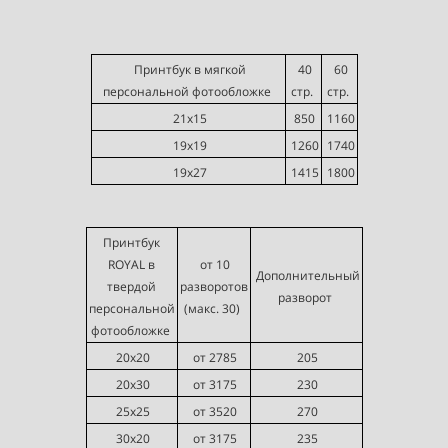
Принтбук в мягкой
40
60
персональной фотообложке
стр.
стр.
21х15
850
1160
19х19
1260
1740
19х27
1415
1800
Принтбук
ROYAL в
от 10
Дополнительный
твердой
разворотов
разворот
персональной
(макс. 30)
фотообложке
20х20
от 2785
205
20х30
от 3175
230
25х25
от 3520
270
30х20
от 3175
235