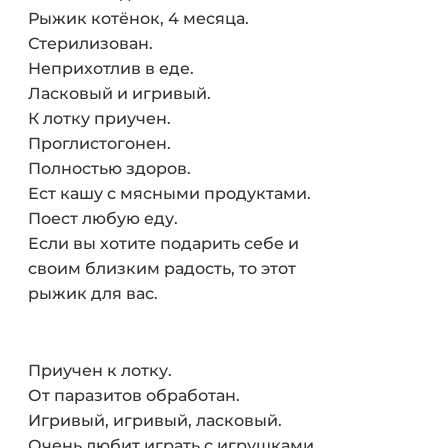
Рыжик котёнок, 4 месяца.
Стерилизован.
Неприхотлив в еде.
Ласковый и игривый.
К лотку приучен.
Проглистогонен.
Полностью здоров.
Ест кашу с мясными продуктами.
Поест любую еду.
Если вы хотите подарить себе и
своим близким радость, то этот
рыжик для вас.
Приучен к лотку.
От паразитов обработан.
Игривый, игривый, ласковый.
Очень любит играть с игрушками.