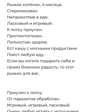
Рыжик котёнок, 4 месяца.
Стерилизован.
Неприхотлив в еде.
Ласковый и игривый.
К лотку приучен.
Проглистогонен.
Полностью здоров.
Ест кашу с мясными продуктами.
Поест любую еду.
Если вы хотите подарить себе и
своим близким радость, то этот
рыжик для вас.
Приучен к лотку.
От паразитов обработан.
Игривый, игривый, ласковый.
Очень любит играть с игрушками.